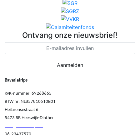
Ontvang onze nieuwsbrief!
Bavariatrips
KvK-nummer: 69268665
BTW nr: NL857810510B01
Heilarensestraat 6
5473 RB Heeswijk-Dinther
info@bavariatrips.nl
06-23437570